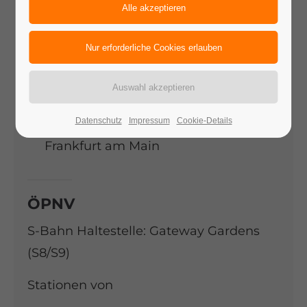
PARKEN
Jean-Gardner-Batten-Straße 3, 60549
Frankfurt am Main
Datenschutz
Impressum
Cookie-Details
Amelia-Mary-Earhart-Straße 7, 60549
Frankfurt am Main
ÖPNV
S-Bahn Haltestelle: Gateway Gardens
(S8/S9)
Stationen von