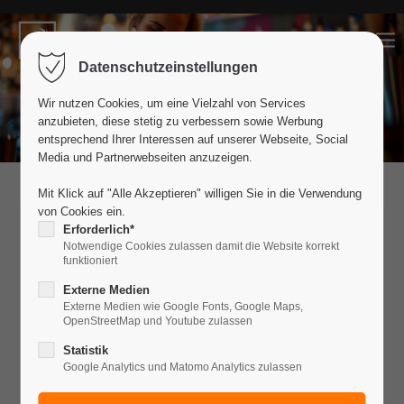
Der Eintrag "offcanvas-col1" existiert
Datenschutzeinstellungen
leider nicht.
Wir nutzen Cookies, um eine Vielzahl von Services
anzubieten, diese stetig zu verbessern sowie Werbung
Der Eintrag "offcanvas-col2" existiert
entsprechend Ihrer Interessen auf unserer Webseite, Social
leider nicht.
Media und Partnerwebseiten anzuzeigen.
Mit Klick auf "Alle Akzeptieren" willigen Sie in die Verwendung
von Cookies ein.
Der Eintrag "offcanvas-col3" existiert
Erforderlich*
Dein Kontakt zu uns
leider nicht.
Notwendige Cookies zulassen damit die Website korrekt
funktioniert
GATEWAY GARDENS OCEAN CLUB
Externe Medien
Jean-Gardner-Batten-Straße 2
Der Eintrag "offcanvas-col4" existiert
Externe Medien wie Google Fonts, Google Maps,
OpenStreetMap und Youtube zulassen
leider nicht.
60549 Frankfurt am Main
Statistik
hola@gateway-gardens-ocean-club.de
Google Analytics und Matomo Analytics zulassen